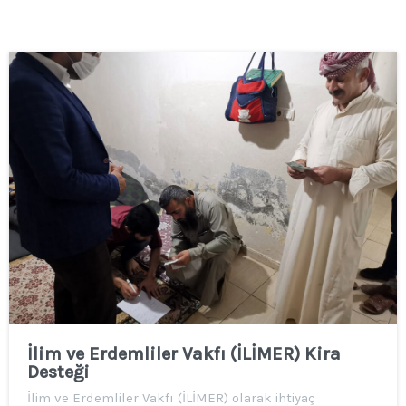
İlim ve Erdemliler Vakfı (İLİMER) Kira
Desteği
İlim ve Erdemliler Vakfı (İLİMER) olarak ihtiyaç