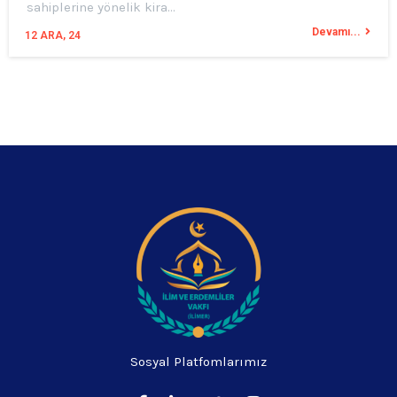
sahiplerine yönelik kira…
Devamı...
12
ARA, 24
Sosyal Platfomlarımız